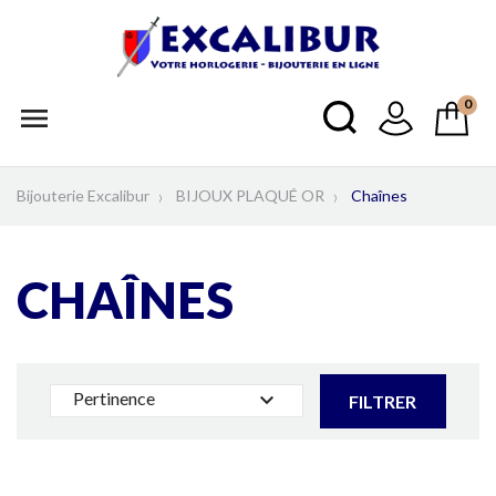
0

Bijouterie Excalibur
BIJOUX PLAQUÉ OR
Chaînes
CHAÎNES
Pertinence

FILTRER