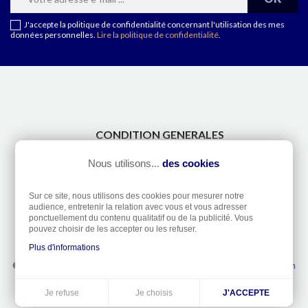
J'accepte la politique de confidentialité concernant l'utilisation des mes
données personnelles.
Lire la politique de confidentialité
.
CONDITION GENERALES
CONTACT
Nous utilisons...
des cookies
A PROPOS
TAILLES DE DOIGTS
Sur ce site, nous utilisons des cookies pour mesurer notre
ETANCHÉITÉ DES MONTRES
audience, entretenir la relation avec vous et vous adresser
ponctuellement du contenu qualitatif ou de la publicité. Vous
RÉTRACTATION
pouvez choisir de les accepter ou les refuser.
Plus d'informations
© Bijouterie Excalibur 2026 -
Mentions légales
- Réalisation
Dream
me up
Je choisis
Je refuse
J'ACCEPTE