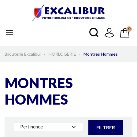
0

Bijouterie Excalibur
HORLOGERIE
Montres Hommes
MONTRES
HOMMES
Pertinence

FILTRER