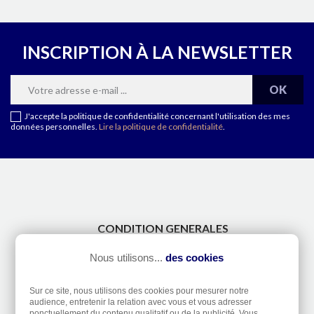
INSCRIPTION À LA NEWSLETTER
J'accepte la politique de confidentialité concernant l'utilisation des mes
données personnelles.
Lire la politique de confidentialité
.
CONDITION GENERALES
CONTACT
Nous utilisons...
des cookies
A PROPOS
TAILLES DE DOIGTS
Sur ce site, nous utilisons des cookies pour mesurer notre
ETANCHÉITÉ DES MONTRES
audience, entretenir la relation avec vous et vous adresser
ponctuellement du contenu qualitatif ou de la publicité. Vous