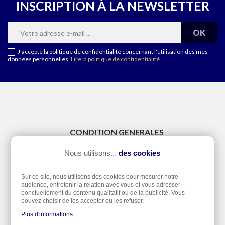
INSCRIPTION À LA NEWSLETTER
J'accepte la politique de confidentialité concernant l'utilisation des mes
données personnelles.
Lire la politique de confidentialité
.
CONDITION GENERALES
CONTACT
Nous utilisons...
des cookies
A PROPOS
TAILLES DE DOIGTS
Sur ce site, nous utilisons des cookies pour mesurer notre
ETANCHÉITÉ DES MONTRES
audience, entretenir la relation avec vous et vous adresser
ponctuellement du contenu qualitatif ou de la publicité. Vous
RÉTRACTATION
pouvez choisir de les accepter ou les refuser.
Plus d'informations