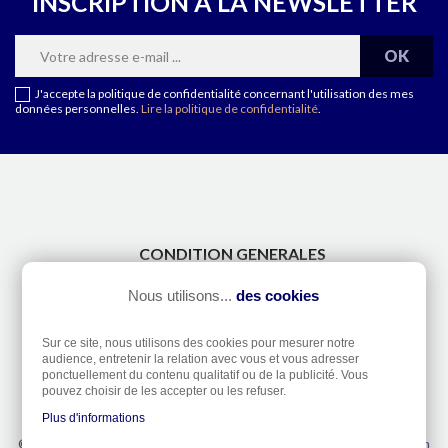
INSCRIPTION À LA NEWSLETTER
J'accepte la politique de confidentialité concernant l'utilisation des mes
données personnelles.
Lire la politique de confidentialité
.
CONDITION GENERALES
CONTACT
Nous utilisons...
des cookies
A PROPOS
TAILLES DE DOIGTS
Sur ce site, nous utilisons des cookies pour mesurer notre
ETANCHÉITÉ DES MONTRES
audience, entretenir la relation avec vous et vous adresser
ponctuellement du contenu qualitatif ou de la publicité. Vous
RÉTRACTATION
pouvez choisir de les accepter ou les refuser.
Plus d'informations
© Bijouterie Excalibur 2026 -
Mentions légales
- Réalisation
Dream