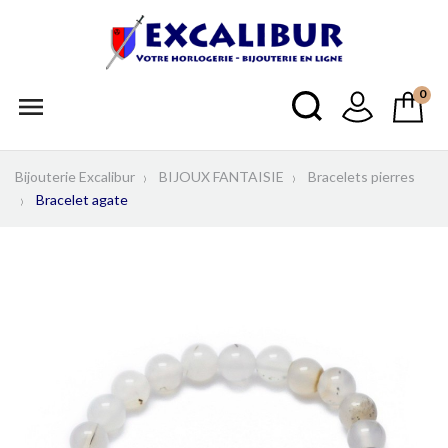
0

Bijouterie Excalibur
BIJOUX FANTAISIE
Bracelets pierres
Bracelet agate