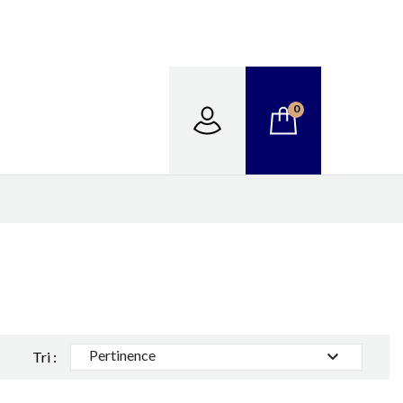
0
Pertinence

Tri :