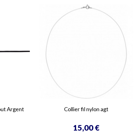
out Argent
Collier fil nylon agt
15,00 €
Prix