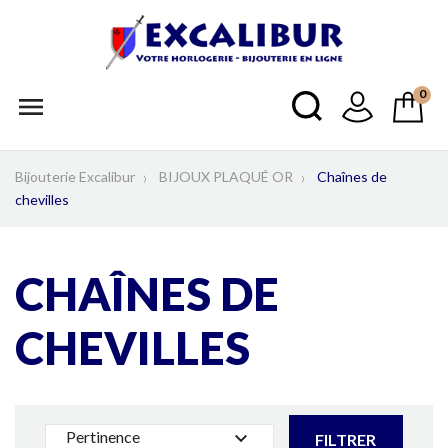
0

Bijouterie Excalibur
BIJOUX PLAQUÉ OR
Chaînes de
chevilles
CHAÎNES DE
CHEVILLES
Pertinence

FILTRER