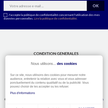
J'accepte la politique de confidentialité concernant l'utilisation des mes
données personnelles.
Lire la politique de confidentialité
.
CONDITION GENERALES
CONTACT
Nous utilisons...
des cookies
A PROPOS
TAILLES DE DOIGTS
Sur ce site, nous utilisons des cookies pour mesurer notre
ETANCHÉITÉ DES MONTRES
audience, entretenir la relation avec vous et vous adresser
ponctuellement du contenu qualitatif ou de la publicité. Vous
RÉTRACTATION
pouvez choisir de les accepter ou les refuser.
Plus d'informations
© Bijouterie Excalibur 2026 -
Mentions légales
- Réalisation
Dream
me up